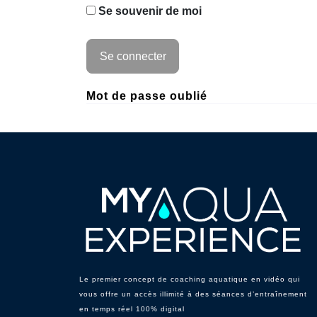
Se souvenir de moi
Mot de passe oublié
Le premier concept de coaching aquatique en vidéo qui
vous offre un accès illimité à des séances d’entraînement
en temps réel 100% digital