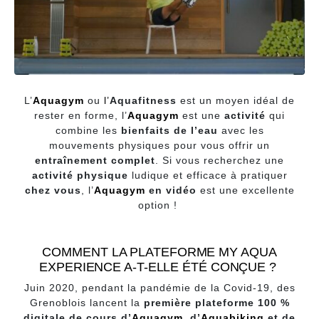
L’
Aquagym
ou
l’
Aquafitness
est un moyen idéal de
rester en forme, l’
Aquagym
est une
activité
qui
combine les
bienfaits de l’eau
avec les
mouvements physiques pour vous offrir un
entraînement complet
. Si vous recherchez une
activité physique
ludique et efficace à pratiquer
chez vous
, l’
Aquagym
en vidéo
est une excellente
option !
COMMENT LA PLATEFORME MY AQUA
EXPERIENCE A-T-ELLE ÉTÉ CONÇUE ?
Juin 2020, pendant la pandémie de la Covid-19, des
Grenoblois lancent la
première plateforme 100 %
digitale de cours d’
Aquagym
, d’
Aquabiking
et de