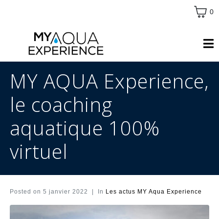
0
MY AQUA Experience,
le coaching
aquatique 100%
virtuel
Posted on
5 janvier 2022
In
Les actus MY Aqua Experience